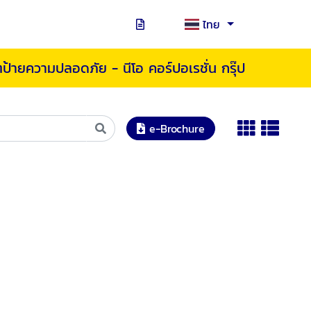
ไทย
ิตป้ายความปลอดภัย - นีโอ คอร์ปอเรชั่น กรุ๊ป
e-Brochure